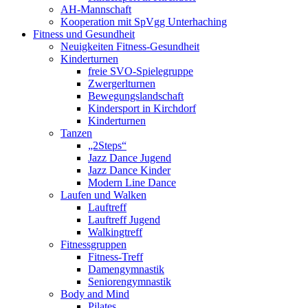
AH-Mannschaft
Kooperation mit SpVgg Unterhaching
Fitness und Gesundheit
Neuigkeiten Fitness-Gesundheit
Kinderturnen
freie SVO-Spielegruppe
Zwergerlturnen
Bewegungslandschaft
Kindersport in Kirchdorf
Kinderturnen
Tanzen
„2Steps“
Jazz Dance Jugend
Jazz Dance Kinder
Modern Line Dance
Laufen und Walken
Lauftreff
Lauftreff Jugend
Walkingtreff
Fitnessgruppen
Fitness-Treff
Damengymnastik
Seniorengymnastik
Body and Mind
Pilates