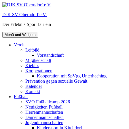
Zum
Inhalt
DJK SV Oberndorf e.V.
springen
Der Erlebnis-Sport-fair-ein
Menü und Widgets
Verein
Leitbild
Vorstandschaft
Mitgliedschaft
Kiebitz
Kooperationen
Kooperation mit SpVgg Unterhaching
Prävention gegen sexuelle Gewalt
Kalender
Kontakt
Fußball
SVO Fußballcamp 2026
Neuigkeiten Fußball
Herrenmannschaften
Damenmannschaften
Jugendmannschaften
Kindersport in Kirchdorf