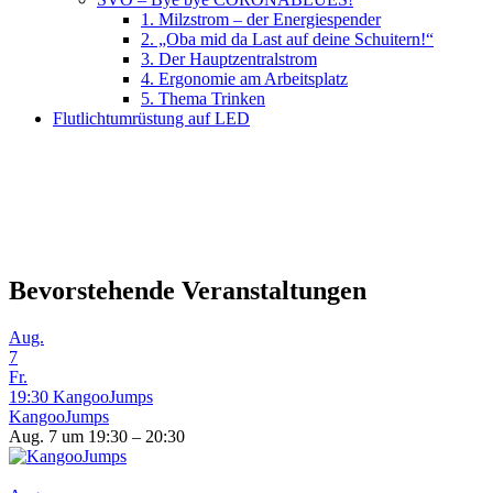
1. Milzstrom – der Energiespender
2. „Oba mid da Last auf deine Schuitern!“
3. Der Hauptzentralstrom
4. Ergonomie am Arbeitsplatz
5. Thema Trinken
Flutlichtumrüstung auf LED
Bevorstehende Veranstaltungen
Aug.
7
Fr.
19:30
KangooJumps
KangooJumps
Aug. 7 um 19:30 – 20:30