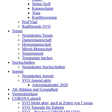
Ström-Treff
KangooJump
Yoga
Kopfbewegung
ProFVital
Radlfreunde SVO
Tennis
Neuigkeiten Tennis
Damenmannschaft
Herrenmannschaft
Mixed-Mannschaft
Tennisjugend
Tennisplatz buchen
Stockschießen
Neuigkeiten Stockschießen
Jugend
Neuigkeiten Jugend
SVO Jugend aktiv
Adventskalender 2020
AK Bildung und Gesundheit
Vereinskleidung
CORONA aktuell
SVO bleibt aktiv, auch in Zeiten von Corona
SVO Tutorials für Daheim
SVO – Bye bye CORONABLUES!