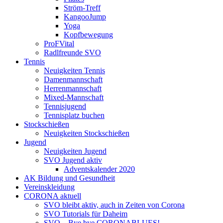
Ström-Treff
KangooJump
Yoga
Kopfbewegung
ProFVital
Radlfreunde SVO
Tennis
Neuigkeiten Tennis
Damenmannschaft
Herrenmannschaft
Mixed-Mannschaft
Tennisjugend
Tennisplatz buchen
Stockschießen
Neuigkeiten Stockschießen
Jugend
Neuigkeiten Jugend
SVO Jugend aktiv
Adventskalender 2020
AK Bildung und Gesundheit
Vereinskleidung
CORONA aktuell
SVO bleibt aktiv, auch in Zeiten von Corona
SVO Tutorials für Daheim
SVO – Bye bye CORONABLUES!