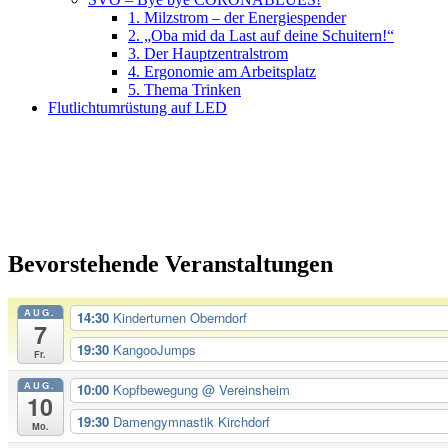
1. Milzstrom – der Energiespender
2. „Oba mid da Last auf deine Schuitern!“
3. Der Hauptzentralstrom
4. Ergonomie am Arbeitsplatz
5. Thema Trinken
Flutlichtumrüstung auf LED
Bevorstehende Veranstaltungen
AUG.
14:30
Kinderturnen Oberndorf
7
19:30
KangooJumps
Fr.
AUG.
10:00
Kopfbewegung
@ Vereinsheim
10
19:30
Damengymnastik Kirchdorf
Mo.