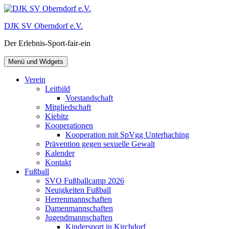
Zum
Inhalt
DJK SV Oberndorf e.V.
springen
Der Erlebnis-Sport-fair-ein
Menü und Widgets
Verein
Leitbild
Vorstandschaft
Mitgliedschaft
Kiebitz
Kooperationen
Kooperation mit SpVgg Unterhaching
Prävention gegen sexuelle Gewalt
Kalender
Kontakt
Fußball
SVO Fußballcamp 2026
Neuigkeiten Fußball
Herrenmannschaften
Damenmannschaften
Jugendmannschaften
Kindersport in Kirchdorf