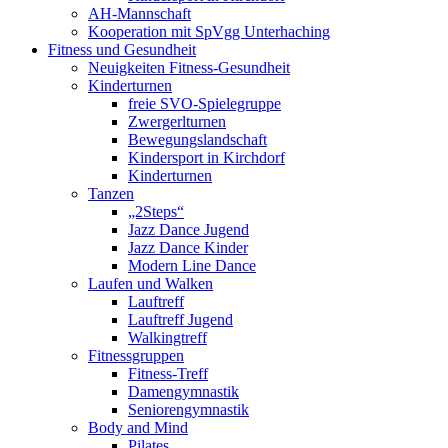
AH-Mannschaft
Kooperation mit SpVgg Unterhaching
Fitness und Gesundheit
Neuigkeiten Fitness-Gesundheit
Kinderturnen
freie SVO-Spielegruppe
Zwergerlturnen
Bewegungslandschaft
Kindersport in Kirchdorf
Kinderturnen
Tanzen
„2Steps“
Jazz Dance Jugend
Jazz Dance Kinder
Modern Line Dance
Laufen und Walken
Lauftreff
Lauftreff Jugend
Walkingtreff
Fitnessgruppen
Fitness-Treff
Damengymnastik
Seniorengymnastik
Body and Mind
Pilates