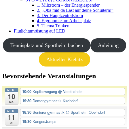
1. Milzstrom – der Energiespender
2. „Oba mid da Last auf deine Schuitern!“
3. Der Hauptzentralstrom
4. Ergonomie am Arbeitsplatz
5. Thema Trinken
Flutlichtumrüstung auf LED
Tennisplatz und Sportheim buchen
Anleitung
Aktueller Kiebitz
Bevorstehende Veranstaltungen
AUG.
10:00
Kopfbewegung
@ Vereinsheim
10
19:30
Damengymnastik Kirchdorf
Mo.
AUG.
18:30
Seniorengymnastik
@ Sportheim Oberndorf
11
19:30
KangooJumps
Di.