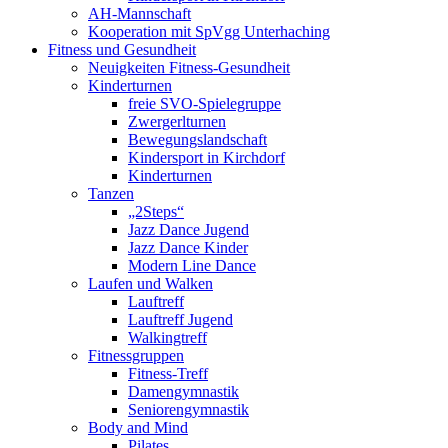
AH-Mannschaft
Kooperation mit SpVgg Unterhaching
Fitness und Gesundheit
Neuigkeiten Fitness-Gesundheit
Kinderturnen
freie SVO-Spielegruppe
Zwergerlturnen
Bewegungslandschaft
Kindersport in Kirchdorf
Kinderturnen
Tanzen
„2Steps“
Jazz Dance Jugend
Jazz Dance Kinder
Modern Line Dance
Laufen und Walken
Lauftreff
Lauftreff Jugend
Walkingtreff
Fitnessgruppen
Fitness-Treff
Damengymnastik
Seniorengymnastik
Body and Mind
Pilates