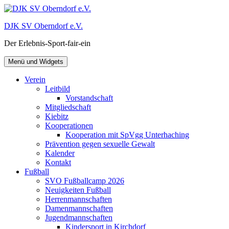
Zum
Inhalt
DJK SV Oberndorf e.V.
springen
Der Erlebnis-Sport-fair-ein
Menü und Widgets
Verein
Leitbild
Vorstandschaft
Mitgliedschaft
Kiebitz
Kooperationen
Kooperation mit SpVgg Unterhaching
Prävention gegen sexuelle Gewalt
Kalender
Kontakt
Fußball
SVO Fußballcamp 2026
Neuigkeiten Fußball
Herrenmannschaften
Damenmannschaften
Jugendmannschaften
Kindersport in Kirchdorf