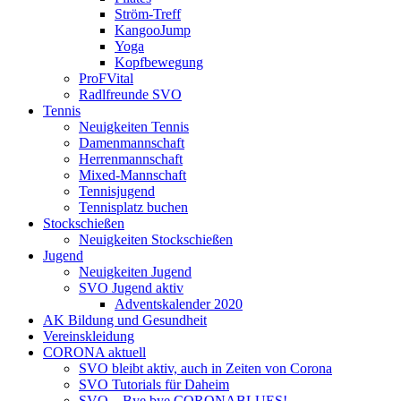
Ström-Treff
KangooJump
Yoga
Kopfbewegung
ProFVital
Radlfreunde SVO
Tennis
Neuigkeiten Tennis
Damenmannschaft
Herrenmannschaft
Mixed-Mannschaft
Tennisjugend
Tennisplatz buchen
Stockschießen
Neuigkeiten Stockschießen
Jugend
Neuigkeiten Jugend
SVO Jugend aktiv
Adventskalender 2020
AK Bildung und Gesundheit
Vereinskleidung
CORONA aktuell
SVO bleibt aktiv, auch in Zeiten von Corona
SVO Tutorials für Daheim
SVO – Bye bye CORONABLUES!